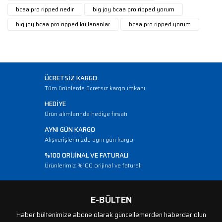
bcaa pro ripped nedir
big joy bcaa pro ripped yorum
big joy bcaa pro ripped kullananlar
bcaa pro ripped yorum
ÜCRETSİZ KARGO
Tüm ürünlerde ücretsiz kargo imkanı
HEDİYE
Ürün alımlarında hediye fırsatı
AYNI GÜN KARGO
Alışverişlerinizde aynı gün kargo
%100 ORİJİNAL VE FATURALI
Ürünlerimiz %100 orijinal ve faturalı
E-BÜLTEN
Haber bültenimize abone olarak güncellemerden haberdar olun