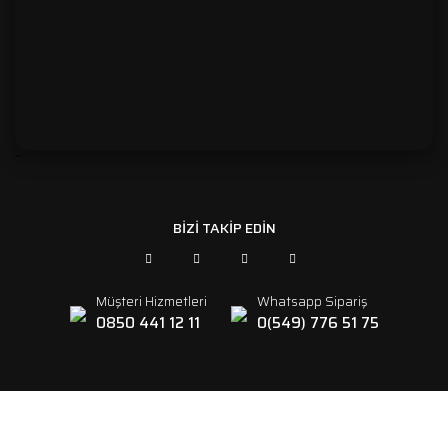
```
BİZİ TAKİP EDİN
Müşteri Hizmetleri
Whatsapp Sipariş
0850 441 12 11
0(549) 776 51 75