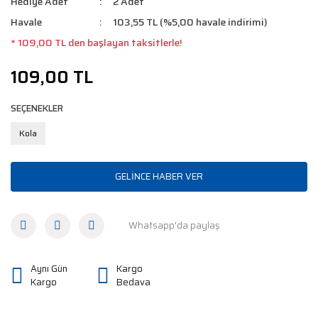
Hediye Adet
2 Adet
Havale
103,55 TL (%5,00 havale indirimi)
* 109,00 TL den başlayan taksitlerle!
109,00 TL
SEÇENEKLER
Kola
GELİNCE HABER VER
Whatsapp'da paylaş
Aynı Gün
Kargo
Kargo
Bedava