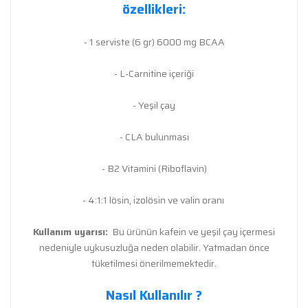
özellikleri:
- 1 serviste (6 gr) 6000 mg BCAA
- L-Carnitine içeriği
- Yeşil çay
- CLA bulunması
- B2 Vitamini (Riboflavin)
- 4:1:1 lösin, izolösin ve valin oranı
Kullanım uyarısı:
Bu ürünün kafein ve yeşil çay içermesi
nedeniyle uykusuzluğa neden olabilir. Yatmadan önce
tüketilmesi önerilmemektedir.
Nasıl Kullanılır ?