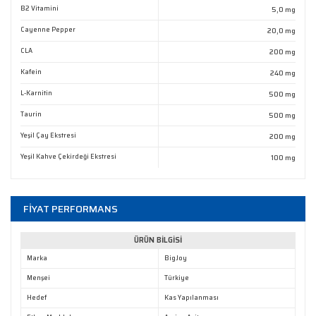
B2 Vitamini
5,0 mg
Cayenne Pepper
20,0 mg
CLA
200 mg
Gönder
Kafein
240 mg
L-Karnitin
500 mg
Taurin
500 mg
Yeşil Çay Ekstresi
200 mg
Yeşil Kahve Çekirdeği Ekstresi
100 mg
FİYAT PERFORMANS
ÜRÜN BİLGİSİ
Marka
BigJoy
Menşei
Türkiye
Hedef
Kas Yapılanması