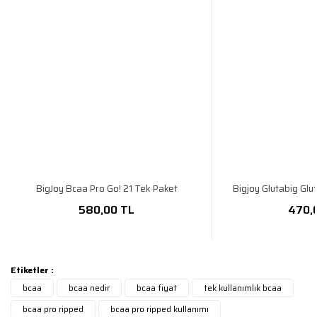
BigJoy Bcaa Pro Go! 21 Tek Paket
Bigjoy Glutabig Glu
580,00 TL
470,
Etiketler :
bcaa
bcaa nedir
bcaa fiyat
tek kullanımlık bcaa
bcaa pro ripped
bcaa pro ripped kullanımı