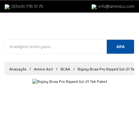
0(549) 776 51 75
info@aminocu.com
ARA
Anasayfa
Amino Asit
BCAA
BigJoy Bcaa Pro Ripped Go! 21 Tek 