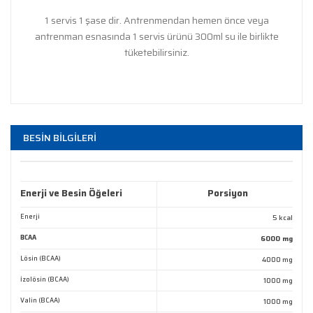
1 servis 1 şase dir. Antrenmendan hemen önce veya
antrenman esnasında 1 servis ürünü 300ml su ile birlikte
tüketebilirsiniz.
Bu ürünün fiyat bilgisi, resim, ürün açıklamalarında ve
diğer konularda yetersiz gördüğünüz noktaları öneri
Bu ürüne ilk yorumu siz yapın!
BESİN BİLGİLERİ
formunu kullanarak tarafımıza iletebilirsiniz.
Görüş ve önerileriniz için teşekkür ederiz.
Yorum Yaz
Enerji ve Besin Öğeleri
Porsiyon
Ürün resmi kalitesiz, bozuk veya görüntülenemiyor.
Ürün açıklamasında eksik bilgiler bulunuyor.
Enerji
5 kcal
BCAA
Ürün bilgilerinde hatalar bulunuyor.
6000 mg
Lösin (BCAA)
4000 mg
Ürün fiyatı diğer sitelerden daha pahalı.
İzolösin (BCAA)
1000 mg
Bu ürüne benzer farklı alternatifler olmalı.
Valin (BCAA)
1000 mg