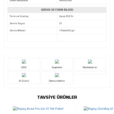
Etken Maddeler
Amino Asit
SERVİS VE FORM BİLGİSİ
Form ve Gramaj
Şase 252 Gr
Servis Sayısı
21
Servis Miktarı
1 Paket(12 gr)
GDO
Aspartam
Renklendirici
Et Ürünü
Domuz Katkısı
TAVSİYE ÜRÜNLER