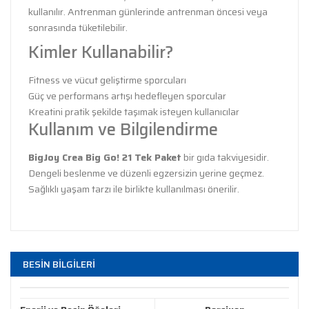
kullanılır. Antrenman günlerinde antrenman öncesi veya
sonrasında tüketilebilir.
Kimler Kullanabilir?
Fitness ve vücut geliştirme sporcuları
Güç ve performans artışı hedefleyen sporcular
Kreatini pratik şekilde taşımak isteyen kullanıcılar
Kullanım ve Bilgilendirme
BigJoy Crea Big Go! 21 Tek Paket
bir gıda takviyesidir.
Dengeli beslenme ve düzenli egzersizin yerine geçmez.
Sağlıklı yaşam tarzı ile birlikte kullanılması önerilir.
Bu ürünün fiyat bilgisi, resim, ürün açıklamalarında ve
diğer konularda yetersiz gördüğünüz noktaları öneri
Bu ürüne ilk yorumu siz yapın!
BESİN BİLGİLERİ
formunu kullanarak tarafımıza iletebilirsiniz.
Görüş ve önerileriniz için teşekkür ederiz.
Yorum Yaz