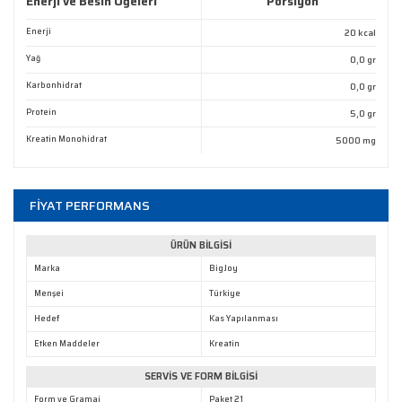
Enerji ve Besin Öğeleri
Porsiyon
Ürün resmi kalitesiz, bozuk veya görüntülenemiyor.
Enerji
20 kcal
Ürün açıklamasında eksik bilgiler bulunuyor.
Yağ
0,0 gr
Ürün bilgilerinde hatalar bulunuyor.
Karbonhidrat
0,0 gr
Ürün fiyatı diğer sitelerden daha pahalı.
Protein
5,0 gr
Bu ürüne benzer farklı alternatifler olmalı.
Kreatin Monohidrat
5000 mg
FİYAT PERFORMANS
ÜRÜN BİLGİSİ
Gönder
Marka
BigJoy
Menşei
Türkiye
Hedef
Kas Yapılanması
Etken Maddeler
Kreatin
SERVİS VE FORM BİLGİSİ
Form ve Gramaj
Paket 21