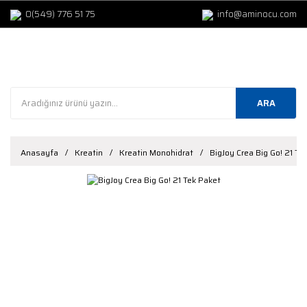
0(549) 776 51 75
info@aminocu.com
ARA
Anasayfa
Kreatin
Kreatin Monohidrat
BigJoy Crea Big Go! 21 Te