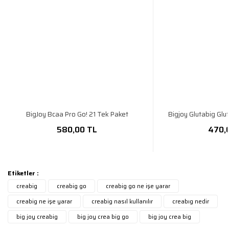
BigJoy Bcaa Pro Go! 21 Tek Paket
Bigjoy Glutabig Glu
580,00 TL
470,
Etiketler :
creabig
creabig go
creabig go ne işe yarar
creabig ne işe yarar
creabig nasıl kullanılır
creabıg nedir
big joy creabig
big joy crea big go
big joy crea big