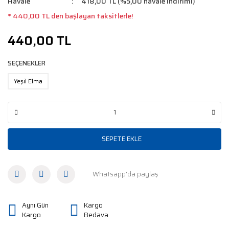
Havale
418,00 TL (%5,00 havale indirimi)
* 440,00 TL den başlayan taksitlerle!
440,00 TL
SEÇENEKLER
Yeşil Elma
SEPETE EKLE
Whatsapp'da paylaş
Aynı Gün
Kargo
Kargo
Bedava