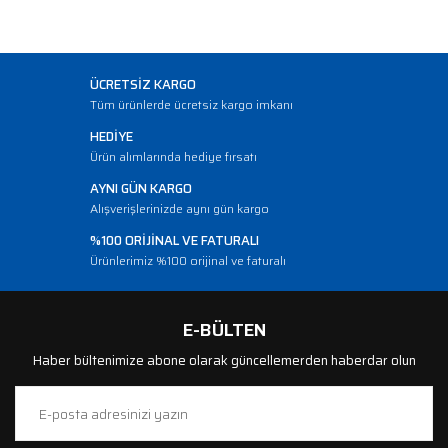
ÜCRETSİZ KARGO
Tüm ürünlerde ücretsiz kargo imkanı
HEDİYE
Ürün alımlarında hediye fırsatı
AYNI GÜN KARGO
Alışverişlerinizde aynı gün kargo
%100 ORİJİNAL VE FATURALI
Ürünlerimiz %100 orijinal ve faturalı
E-BÜLTEN
Haber bültenimize abone olarak güncellemerden haberdar olun