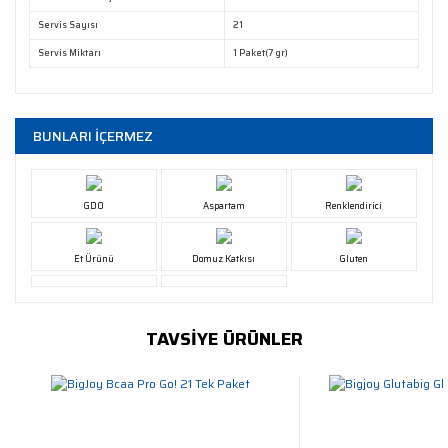
Servis Sayısı
21
Servis Miktarı
1 Paket(7 gr)
BUNLARI İÇERMEZ
GDO
Aspartam
Renklendirici
Et Ürünü
Domuz Katkısı
Gluten
TAVSİYE ÜRÜNLER