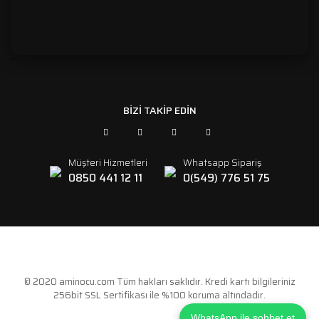
```
BİZİ TAKİP EDİN
Müşteri Hizmetleri
Whatsapp Sipariş
0850 441 12 11
0(549) 776 51 75
© 2020 aminocu.com Tüm hakları saklıdır. Kredi kartı bilgileriniz
256bit SSL Sertifikası ile %100 koruma altındadır.
WhatsApp ile sohbet et