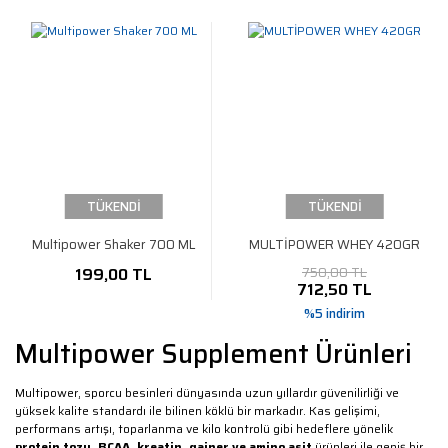
TÜKENDİ
TÜKENDİ
Multipower Shaker 700 ML
MULTİPOWER WHEY 420GR
199,00 TL
750,00 TL
712,50 TL
%5 indirim
Multipower Supplement Ürünleri
Multipower, sporcu besinleri dünyasında uzun yıllardır güvenilirliği ve
yüksek kalite standardı ile bilinen köklü bir markadır. Kas gelişimi,
performans artışı, toparlanma ve kilo kontrolü gibi hedeflere yönelik
protein tozu, BCAA, kreatin, gainer ve amino asit
ürünleri ile geniş bir