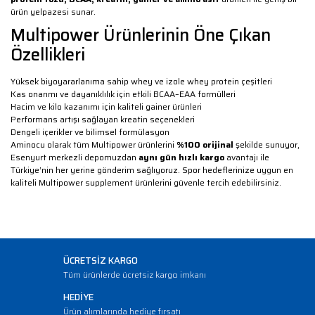
ürün yelpazesi sunar.
Multipower Ürünlerinin Öne Çıkan
Özellikleri
Yüksek biyoyararlanıma sahip whey ve izole whey protein çeşitleri
Kas onarımı ve dayanıklılık için etkili BCAA–EAA formülleri
Hacim ve kilo kazanımı için kaliteli gainer ürünleri
Performans artışı sağlayan kreatin seçenekleri
Dengeli içerikler ve bilimsel formülasyon
Aminocu olarak tüm Multipower ürünlerini
%100 orijinal
şekilde sunuyor,
Esenyurt merkezli depomuzdan
aynı gün hızlı kargo
avantajı ile
Türkiye’nin her yerine gönderim sağlıyoruz. Spor hedeflerinize uygun en
kaliteli Multipower supplement ürünlerini güvenle tercih edebilirsiniz.
ÜCRETSİZ KARGO
Tüm ürünlerde ücretsiz kargo imkanı
HEDİYE
Ürün alımlarında hediye fırsatı