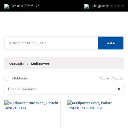
0(549) 776 51 75
info@aminocu.com
ARA
Anasayfa
Multipower
Stoktakiler
Toplam 16 ürün