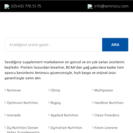
0(549) 776 51 75
info@aminocu.com
ARA
Sevdiğiniz supplement markalarının en güncel ve en çok satan ürünlerini
keşfedin. Protein tozundan kreatine, BCAA’dan yağ yakıcılara kadar tüm
sporcu besinlerini Aminocu güvencesiyle, hızlı kargo ve orijinal ürün
garantisiyle satın alın.
Nutrever
Olimp
Multipower
Optimum Nutrition
Bigjoy
Hardline Nutrition
Grenade
Applied Nutrition
Clean Powders
Dy Nutrition Dorian
Dymatize Nutrition
Kevin Levrone
Yates Supplements