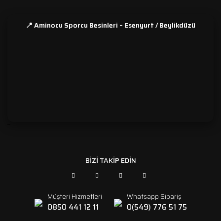
📍 Aminocu Sporcu Besinleri – Esenyurt / Beylikdüzü
```
BİZİ TAKİP EDİN
Müşteri Hizmetleri
Whatsapp Sipariş
0850 441 12 11
0(549) 776 51 75