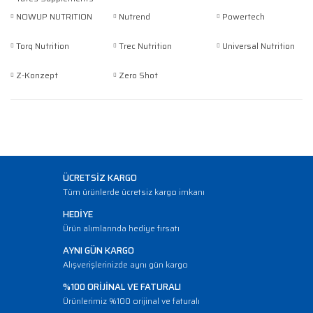
Turkey
NOWUP NUTRITION
Nutrend
Powertech
Torq Nutrition
Trec Nutrition
Universal Nutrition
Z-Konzept
Zero Shot
ÜCRETSİZ KARGO
Tüm ürünlerde ücretsiz kargo imkanı
HEDİYE
Ürün alımlarında hediye fırsatı
AYNI GÜN KARGO
Alışverişlerinizde aynı gün kargo
%100 ORİJİNAL VE FATURALI
Ürünlerimiz %100 orijinal ve faturalı