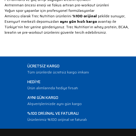
Antrenman öncesi enerji ve fokus artıran pre-workout ürünleri
Yoğun spor yapanlar için profesyonel formülasyonlar
Aminocu olarak Trec Nutrition ürünlerini
%100 orijinal
şekilde sunuyor,
Esenyurt merkezli depomuzdan
aynı gün hızlı kargo
avantajı ile
Türkiye’nin her yerine gönderiyoruz. Trec Nutrition’ın whey protein, BCAA,
kreatin ve pre-workout ürünlerini güvenle tercih edebilirsiniz.
ÜCRETSİZ KARGO
Tüm ürünlerde ücretsiz kargo imkanı
HEDİYE
Ürün alımlarında hediye fırsatı
AYNI GÜN KARGO
Alışverişlerinizde aynı gün kargo
%100 ORİJİNAL VE FATURALI
Ürünlerimiz %100 orijinal ve faturalı