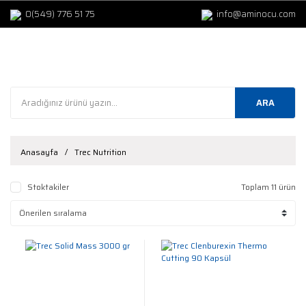
0(549) 776 51 75
info@aminocu.com
ARA
Anasayfa
Trec Nutrition
Stoktakiler
Toplam 11 ürün