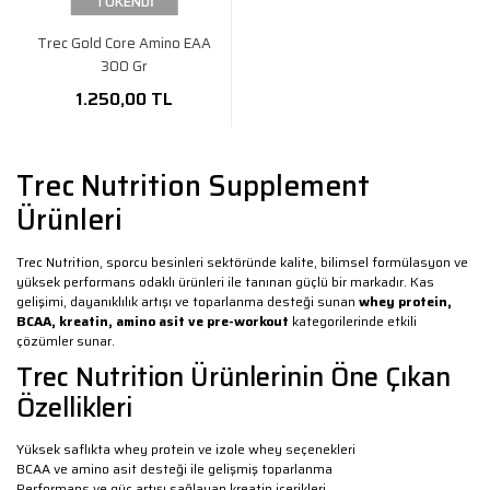
TÜKENDİ
Trec Gold Core Amino EAA
300 Gr
1.250,00 TL
Trec Nutrition Supplement
Ürünleri
Trec Nutrition, sporcu besinleri sektöründe kalite, bilimsel formülasyon ve
yüksek performans odaklı ürünleri ile tanınan güçlü bir markadır. Kas
gelişimi, dayanıklılık artışı ve toparlanma desteği sunan
whey protein,
BCAA, kreatin, amino asit ve pre-workout
kategorilerinde etkili
çözümler sunar.
Trec Nutrition Ürünlerinin Öne Çıkan
Özellikleri
Yüksek saflıkta whey protein ve izole whey seçenekleri
BCAA ve amino asit desteği ile gelişmiş toparlanma
Performans ve güç artışı sağlayan kreatin içerikleri