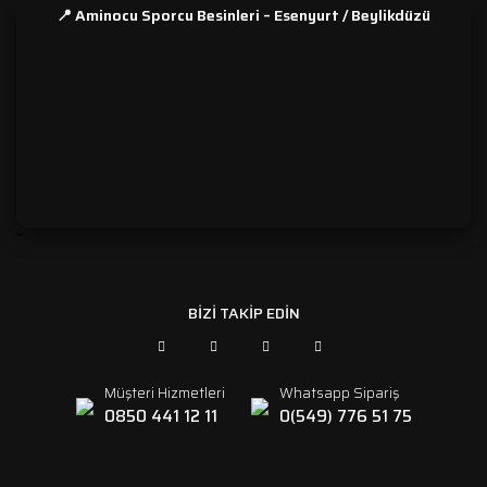
📍 Aminocu Sporcu Besinleri – Esenyurt / Beylikdüzü
```
BİZİ TAKİP EDİN
Müşteri Hizmetleri
Whatsapp Sipariş
0850 441 12 11
0(549) 776 51 75