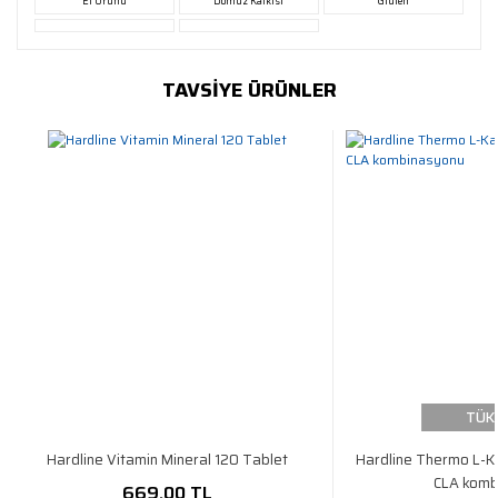
Et Ürünü
Domuz Katkısı
Gluten
TAVSİYE ÜRÜNLER
TÜK
Hardline Vitamin Mineral 120 Tablet
Hardline Thermo L-Ka
CLA komb
669,00 TL