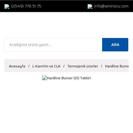
0(549) 776 51 75
info@aminocu.com
ARA
Anasayfa
L-Karnitin ve CLA
Termojenik ürünler
Hardline Burner 