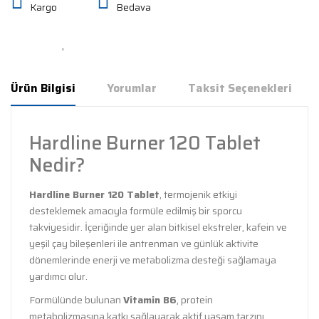
Kargo
Bedava
Ürün Bilgisi
Yorumlar
Taksit Seçenekleri
Hardline Burner 120 Tablet
Nedir?
Hardline Burner 120 Tablet
, termojenik etkiyi
desteklemek amacıyla formüle edilmiş bir sporcu
takviyesidir. İçeriğinde yer alan bitkisel ekstreler, kafein ve
yeşil çay bileşenleri ile antrenman ve günlük aktivite
dönemlerinde enerji ve metabolizma desteği sağlamaya
yardımcı olur.
Formülünde bulunan
Vitamin B6
, protein
metabolizmasına katkı sağlayarak aktif yaşam tarzını