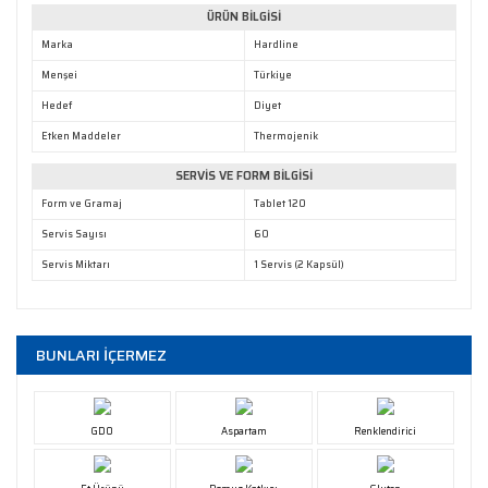
ÜRÜN BİLGİSİ
Marka
Hardline
Menşei
Türkiye
Hedef
Diyet
Etken Maddeler
Thermojenik
SERVİS VE FORM BİLGİSİ
Form ve Gramaj
Tablet 120
Servis Sayısı
60
Servis Miktarı
1 Servis (2 Kapsül)
BUNLARI İÇERMEZ
GDO
Aspartam
Renklendirici