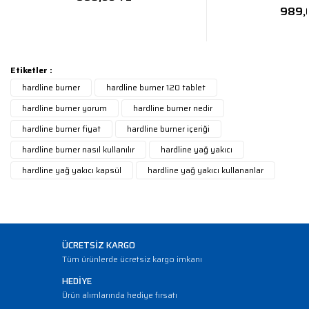
989,
Etiketler :
hardline burner
hardline burner 120 tablet
hardline burner yorum
hardline burner nedir
hardline burner fiyat
hardline burner içeriği
hardline burner nasıl kullanılır
hardline yağ yakıcı
hardline yağ yakıcı kapsül
hardline yağ yakıcı kullananlar
ÜCRETSİZ KARGO
Tüm ürünlerde ücretsiz kargo imkanı
HEDİYE
Ürün alımlarında hediye fırsatı